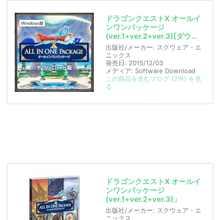
ドラゴンクエストX オールイ
ンワンパッケージ
(ver.1+ver.2+ver.3)[ダウン
ロード]
出版社/メーカー:
スクウェア・エ
ニックス
発売日:
2015/12/03
メディア:
Software Download
この商品を含むブログ (2件) を見
る
ドラゴンクエストX オールイ
ンワンパッケージ
(ver.1+ver.2+ver.3)」
出版社/メーカー:
スクウェア・エ
ニックス