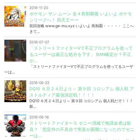
2016-11-20
ポケモン サン ムーン 全４島制覇後 いよいよ ポケモ
ンリーグへ！ 四天王ーー
前回攻略 www.ge-mu.xyz いよいよ 島制覇・・・・・ ここへ
きて…
2016-07-07
「ストリートファイターVで不正プログラムを使って
るユーザーは厳正な処分を下す」 BAN確定か？不正
が…
「ストリートファイターVで不正プログラムを使ってるユーザ
ーは…
2016-06-22
DQ10 ６月２４日より～ 第９回 コロシアム 個人戦 ア
ストルティア最強決定戦！！！！
DQ10 ６月２４日より～ 第９回 コロシアム 個人戦だぞ！！！
新…
2016-06-16
ストリートファイター５ ゼニー消滅で無課金者は歓
喜？「想定外の不具合で実装が困難になったのでゼニ
ーは…